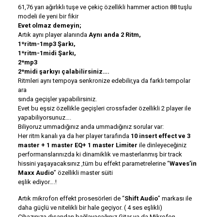
61,76 yarı ağırlıklı tuşe ve çekiç özellikli hammer action 88 tuşlu
modeli ile yeni bir fikir
Evet olmaz demeyin;
Artık aynı player alanında
Aynı anda 2 Ritm,
1*ritm-1mp3 Şarkı,
1*ritm-1midi Şarkı,
2*mp3
2*midi şarkıyı çalabilirsiniz….
Ritmleri aynı tempoya senkronize edebilir,ya da farklı tempolar
ara
sında geçişler yapabilirsiniz.
Evet bu eşsiz özellikle geçişleri crossfader özellikli 2 player ile
yapabiliyorsunuz….
Biliyoruz ummadığınız anda ummadığınız sorular var:
Her ritm kanalı ya da her player tarafında
10 insert effect ve 3
master + 1 master EQ+ 1 master Limiter
ile dinleyeceğiniz
performanslarınızda ki dinamiklik ve masterlanmış bir track
hissini yaşayacaksınız ,tüm bu effekt parametrelerine “
Waves’in
Maxx Audio
” özellikli master süiti
eşlik ediyor….!
Artık mikrofon effekt prosesörleri de “
Shift Audio
” markası ile
daha güçlü ve nitelikli bir hale geçiyor. ( 4 ses eşlikli)
Cihazınıza dışarıdan bağlayacağınız Gitar ya da Mikrofon