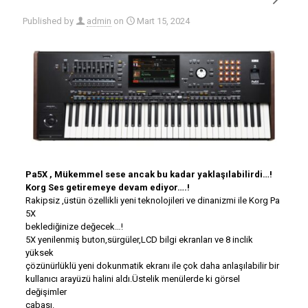
Published by
admin
on
Mart 15, 2024
Pa5X , Mükemmel sese ancak bu kadar yaklaşılabilirdi…!
Korg Ses getiremeye devam ediyor….!
Rakipsiz ,üstün özellikli yeni teknolojileri ve dinanizmi ile Korg Pa
5X
beklediğinize değecek…!
5X yenilenmiş buton,sürgüler,LCD bilgi ekranları ve 8 inclik
yüksek
çözünürlüklü yeni dokunmatik ekranı ile çok daha anlaşılabilir bir
kullanıcı arayüzü halini aldı.Üstelik menülerde ki görsel
değişimler
cabası.