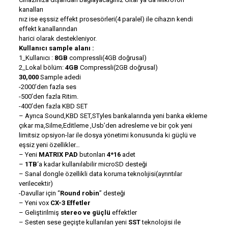
kanalları
nız ise eşssiz effekt prosesörleri(4 paralel) ile cihazın kendi
effekt kanallarından
harici olarak destekleniyor.
Kullanıcı sample alanı :
1_Kullanıcı :
8GB
compressli(4GB doğrusal)
2_Lokal bölüm:
4GB
Compressli(2GB doğrusal)
30,000
Sample adedi
-2000’den fazla ses
-500’den fazla Ritim.
-400’den fazla KBD SET
– Ayrıca Sound,KBD SET,STyles bankalarında yeni banka ekleme
çıkar ma,Silme,Editleme ,Usb’den adresleme ve bir çok yeni
limitsiz opsiyon-lar ile dosya yönetimi konusunda ki güçlü ve
eşsiz yeni özellikler…
– Yeni
MATRIX PAD
butonları
4*16
adet
–
1TB
‘a kadar kullanılabilir microSD desteği
– Sanal dongle özellikli data koruma teknolıjisi(ayrıntılar
verilecektir)
-Davullar için “
Round robin
” desteği
– Yeni vox
CX-3 Effetler
– Geliştirilmiş
stereo ve güçlü
effektler
– Sesten sese geçişte kullanılan yeni
SST
teknolojisi ile