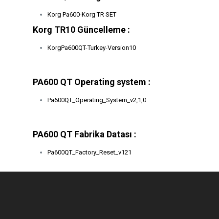
Korg Pa600-Korg TR SET
Korg TR10 Güncelleme :
KorgPa600QT-Turkey-Version10
PA600 QT Operating system :
Pa600QT_
Operating_System_v2,1,0
PA600 QT Fabrika Datası :
Pa600QT_Factory_Reset_v121