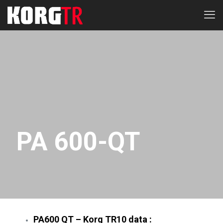
PA 600-QT
PA600 QT – Korg TR10 data :