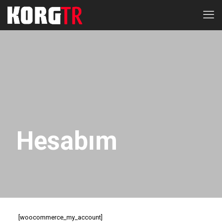
Hesabım
[woocommerce_my_account]